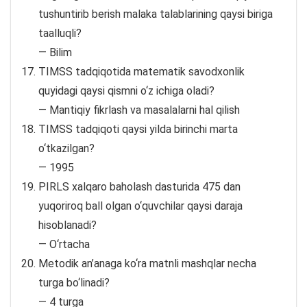
tushuntirib berish malaka talablarining qaysi biriga
taalluqli?
— Bilim
TIMSS tadqiqotida matematik savodxonlik
quyidagi qaysi qismni o‘z ichiga oladi?
— Mantiqiy fikrlash va masalalarni hal qilish
TIMSS tadqiqoti qaysi yilda birinchi marta
o‘tkazilgan?
— 1995
PIRLS xalqaro baholash dasturida 475 dan
yuqoriroq ball olgan o‘quvchilar qaysi daraja
hisoblanadi?
— O‘rtacha
Metodik an’anaga ko‘ra matnli mashqlar necha
turga bo‘linadi?
— 4 turga