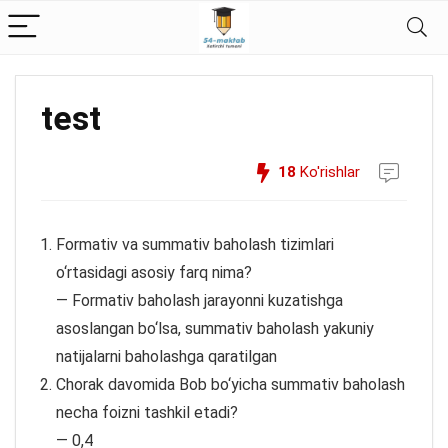
test
18
Ko'rishlar
Formativ va summativ baholash tizimlari
o‘rtasidagi asosiy farq nima?
— Formativ baholash jarayonni kuzatishga
asoslangan bo‘lsa, summativ baholash yakuniy
natijalarni baholashga qaratilgan
Chorak davomida Bob bo‘yicha summativ baholash
necha foizni tashkil etadi?
— 0,4