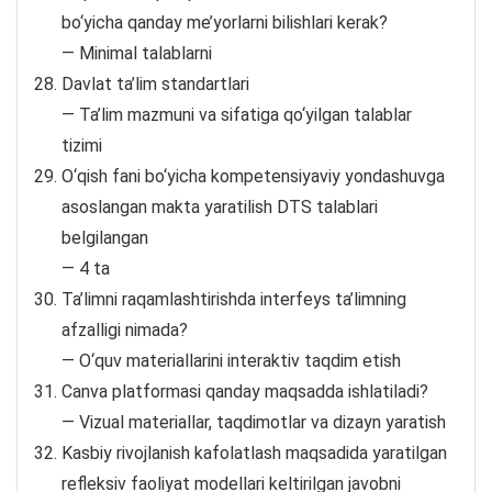
bo‘yicha qanday me’yorlarni bilishlari kerak?
— Minimal talablarni
Davlat ta’lim standartlari
— Ta’lim mazmuni va sifatiga qo‘yilgan talablar
tizimi
O‘qish fani bo‘yicha kompetensiyaviy yondashuvga
asoslangan makta yaratilish DTS talablari
belgilangan
— 4 ta
Ta’limni raqamlashtirishda interfeys ta’limning
afzalligi nimada?
— O‘quv materiallarini interaktiv taqdim etish
Canva platformasi qanday maqsadda ishlatiladi?
— Vizual materiallar, taqdimotlar va dizayn yaratish
Kasbiy rivojlanish kafolatlash maqsadida yaratilgan
refleksiv faoliyat modellari keltirilgan javobni