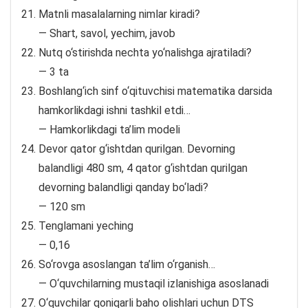
Matnli masalalarning nimlar kiradi?
— Shart, savol, yechim, javob
Nutq o‘stirishda nechta yo‘nalishga ajratiladi?
— 3 ta
Boshlang‘ich sinf o‘qituvchisi matematika darsida
hamkorlikdagi ishni tashkil etdi…
— Hamkorlikdagi ta’lim modeli
Devor qator g‘ishtdan qurilgan. Devorning
balandligi 480 sm, 4 qator g‘ishtdan qurilgan
devorning balandligi qanday bo‘ladi?
— 120 sm
Tenglamani yeching
— 0,16
So‘rovga asoslangan ta’lim o‘rganish…
— O‘quvchilarning mustaqil izlanishiga asoslanadi
O‘quvchilar qoniqarli baho olishlari uchun DTS