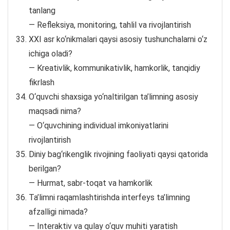
tanlang
— Refleksiya, monitoring, tahlil va rivojlantirish
XXI asr ko‘nikmalari qaysi asosiy tushunchalarni o‘z
ichiga oladi?
— Kreativlik, kommunikativlik, hamkorlik, tanqidiy
fikrlash
O‘quvchi shaxsiga yo‘naltirilgan ta’limning asosiy
maqsadi nima?
— O‘quvchining individual imkoniyatlarini
rivojlantirish
Diniy bag‘rikenglik rivojining faoliyati qaysi qatorida
berilgan?
— Hurmat, sabr-toqat va hamkorlik
Ta’limni raqamlashtirishda interfeys ta’limning
afzalligi nimada?
— Interaktiv va qulay o‘quv muhiti yaratish