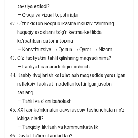
tavsiya etiladi?
— Qisqa va vizual topshiriqlar
O‘zbekiston Respublikasida inkluziv ta’limning
huquqiy asoslarini to‘g‘ri ketma-ketlikda
ko‘rsatilgan qatorni toping
— Konstitutsiya → Qonun → Qaror → Nizom
O‘z faoliyatini tahlil qilishning maqsadi nima?
— Faoliyat samaradorligini oshirish
Kasbiy rivojlanish kafolatlash maqsadida yaratilgan
refleksiv faoliyat modellari keltirilgan javobni
tanlang
— Tahlil va o‘zini baholash
XXI asr ko‘nikmalari qaysi asosiy tushunchalarni o‘z
ichiga oladi?
— Tanqidiy fikrlash va kommunikativlik
Davlat ta’lim standartlari?