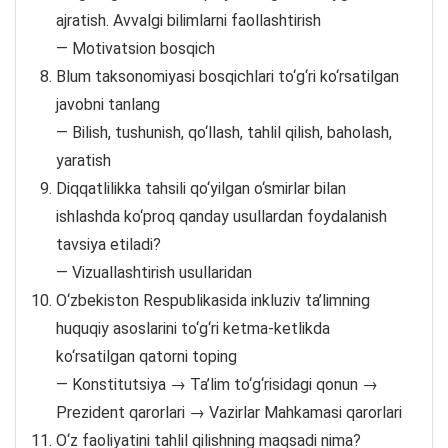
ajratish. Avvalgi bilimlarni faollashtirish
— Motivatsion bosqich
Blum taksonomiyasi bosqichlari to‘g‘ri ko‘rsatilgan
javobni tanlang
— Bilish, tushunish, qo‘llash, tahlil qilish, baholash,
yaratish
Diqqatlilikka tahsili qo‘yilgan o‘smirlar bilan
ishlashda ko‘proq qanday usullardan foydalanish
tavsiya etiladi?
— Vizuallashtirish usullaridan
O‘zbekiston Respublikasida inkluziv ta’limning
huquqiy asoslarini to‘g‘ri ketma-ketlikda
ko‘rsatilgan qatorni toping
— Konstitutsiya → Ta’lim to‘g‘risidagi qonun →
Prezident qarorlari → Vazirlar Mahkamasi qarorlari
O‘z faoliyatini tahlil qilishning maqsadi nima?