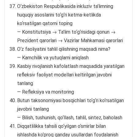
O‘zbekiston Respublikasida inkluziv ta’limning
huquqiy asoslarini to‘g‘ri ketma-ketlikda
ko‘rsatilgan qatorni toping
— Konstitutsiya → Ta’lim to‘g‘risidagi qonun →
Prezident qarorlari → Vazirlar Mahkamasi qarorlari
O‘z faoliyatini tahlil qilishning maqsadi nima?
— Kamchilik va yutuqlarni aniqlash
Kasbiy rivojlanish kafolatlash maqsadida yaratilgan
refleksiv faoliyat modellari keltirilgan javobni
tanlang
— Refleksiya va monitoring
Butun taksonomiyasi bosqichlari to‘g‘ri ko‘rsatilgan
javobni tanlang
— Bilish, tushunish, qo‘llash, tahlil, sintez, baholash
Diqqatlilikka tahsili qo‘yilgan o‘smirlar bilan
ishlashda ko‘proq qanday usullardan foydalanish