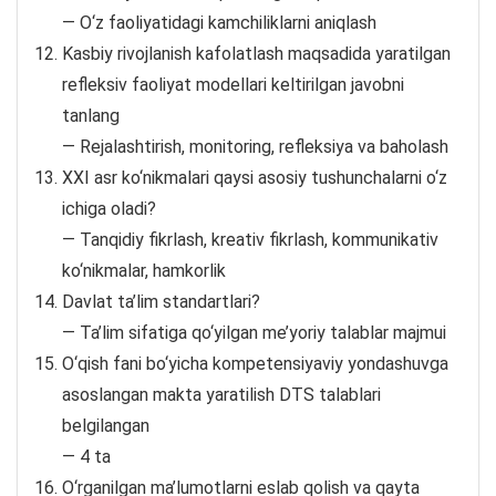
— O‘z faoliyatidagi kamchiliklarni aniqlash
Kasbiy rivojlanish kafolatlash maqsadida yaratilgan
refleksiv faoliyat modellari keltirilgan javobni
tanlang
— Rejalashtirish, monitoring, refleksiya va baholash
XXI asr ko‘nikmalari qaysi asosiy tushunchalarni o‘z
ichiga oladi?
— Tanqidiy fikrlash, kreativ fikrlash, kommunikativ
ko‘nikmalar, hamkorlik
Davlat ta’lim standartlari?
— Ta’lim sifatiga qo‘yilgan me’yoriy talablar majmui
O‘qish fani bo‘yicha kompetensiyaviy yondashuvga
asoslangan makta yaratilish DTS talablari
belgilangan
— 4 ta
O‘rganilgan ma’lumotlarni eslab qolish va qayta