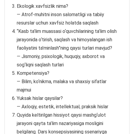
Ekologik xavfsizlik nima?
— Atrof-muhitni inson salomatligi va tabiiy
resurslar uchun xavfsiz holatda saqlash
“Kasb ta’lim muassasi o‘quvchilarining ta’lim olish
jarayonida o‘tirish, saqlash va himoyalangan ish
faoliyatini ta’minlash”ning qaysi turlari mavjud?
— Jismoniy, psixologik, huquqiy, axborot va
sog‘liqni saqlash turlari
Kompetensiya?
— Bilim, ko‘nikma, malaka va shaxsiy sifatlar
majmui
Yuksak hislar qaysilar?
— Axloqiy, estetik, intellektual, praksik hislar
Quyida keltirilgan hissiyot qaysi mashg‘ulot
jarayoni qayta ta’lim nazariyasiga mosligini
belgilang. Dars konsepsiyasining ssenariyga