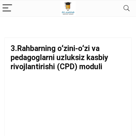
Menejerlik 2026 modullari
3.Rahbarning oʻzini-oʻzi va
pedagoglarni uzluksiz kasbiy
rivojlantirishi (CPD) moduli